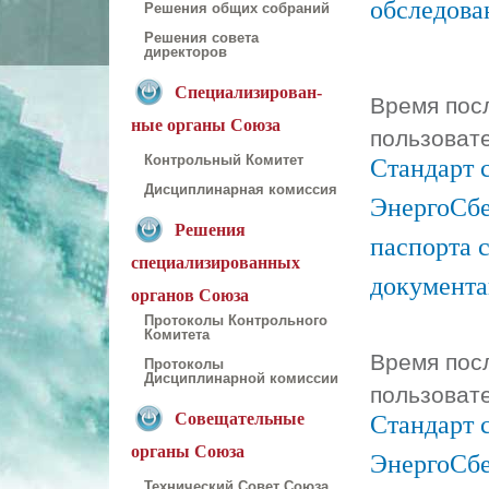
обследова
Решения общих собраний
Решения совета
директоров
Специализирован-
Время посл
ные органы Союза
пользоват
Стандарт 
Контрольный Комитет
Дисциплинарная комиссия
ЭнергоСбе
Решения
паспорта 
специализированных
документ
органов Союза
Протоколы Контрольного
Комитета
Время посл
Протоколы
Дисциплинарной комиссии
пользоват
Стандарт 
Совещательные
органы Союза
ЭнергоСбе
Технический Совет Союза