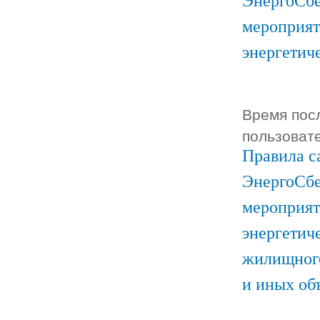
ЭнергоСбе
мероприят
энергетич
Время посл
пользоват
Правила с
ЭнергоСбе
мероприят
энергетич
жилищного
и иных об