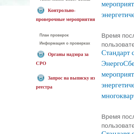
мероприят
Контрольно-
энергетич
проверочные мероприятия
Время посл
План проверок
пользоват
Информация о проверках
Стандарт 
Органы надзора за
ЭнергоСбе
СРО
мероприят
Запрос на выписку из
энергетич
реестра
многоквар
Время посл
пользоват
Стандарт 