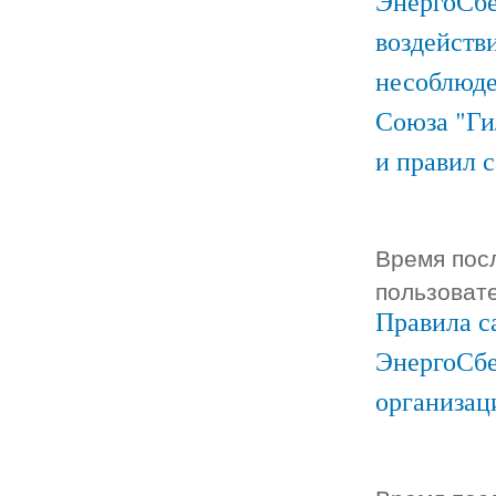
ЭнергоСбе
воздейств
несоблюде
Союза "Ги
и правил 
Время посл
пользоват
Правила с
ЭнергоСбе
организац