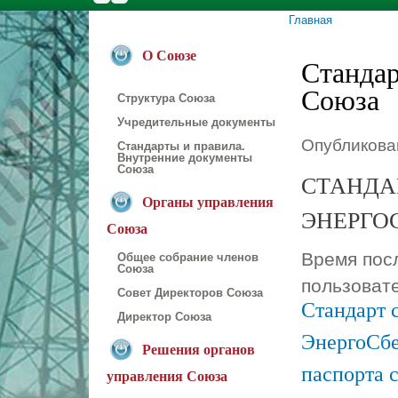
Главная
Вы здесь
О Союзе
Стандар
Союза
Структура Союза
Учредительные документы
Опубликован
Стандарты и правила.
Внутренние документы
Союза
СТАНДА
Органы управления
ЭНЕРГО
Союза
Время посл
Общее собрание членов
Союза
пользоват
Совет Директоров Союза
Стандарт 
Директор Союза
ЭнергоСбе
Решения органов
паспорта 
управления Союза