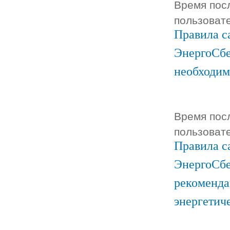
Время посл
пользоват
Правила с
ЭнергоСбе
необходим
Время посл
пользоват
Правила с
ЭнергоСбе
рекоменда
энергетич