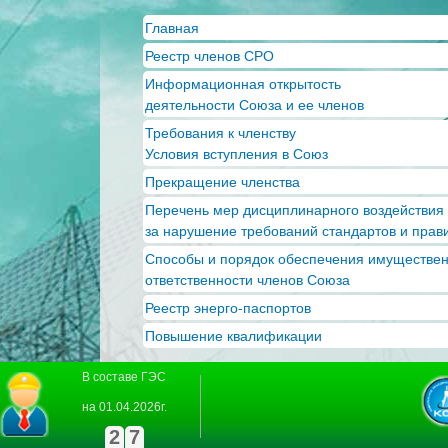
Пер
Главная
ос
Реестр членов СРО
со
Информационная открытость
деятельности Союза и ее членов
Требования к членству
Условия вступления в Союз
Прекращение членства
Перечень мер дисциплинарного воздействия
за нарушение требований стандартов и прав
Способы и порядок обеспечения имуществе
ответственности членов Союза
Реестр энерго-паспортов
Повышение квалификации
В составе ГЭС
на 01.04.2026г.
2
7