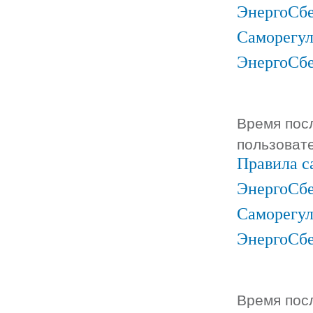
ЭнергоСб
Саморегул
ЭнергоСб
Время посл
пользоват
Правила с
ЭнергоСбе
Саморегул
ЭнергоСб
Время посл