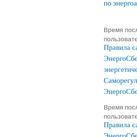
по энерго
Время посл
пользоват
Правила с
ЭнергоСбе
энергетич
Саморегул
ЭнергоСб
Время посл
пользоват
Правила с
ЭнергоСбе