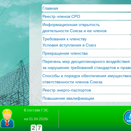
Пер
Главная
ос
Реестр членов СРО
со
Информационная открытость
деятельности Союза и ее членов
Требования к членству
Условия вступления в Союз
Прекращение членства
Перечень мер дисциплинарного воздействия
за нарушение требований стандартов и прав
Способы и порядок обеспечения имуществе
ответственности членов Союза
Реестр энерго-паспортов
Повышение квалификации
В составе ГЭС
на 01.04.2026г.
2
7