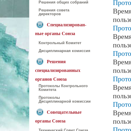
Прото
Решения общих собраний
Время
Решения совета
директоров
польз
Специализирован-
Прото
ные органы Союза
Время
польз
Контрольный Комитет
Прото
Дисциплинарная комиссия
Время
Решения
польз
специализированных
Прото
органов Союза
Время
Протоколы Контрольного
Комитета
польз
Протоколы
Дисциплинарной комиссии
Прото
Время
Совещательные
польз
органы Союза
Прото
Технический Совет Союза