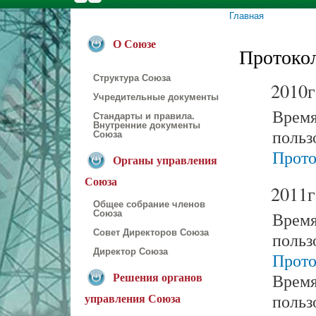
Главная
Вы здесь
О Союзе
Протокол
Структура Союза
2010г
Учредительные документы
Время
Стандарты и правила.
Внутренние документы
польз
Союза
Прото
Органы управления
Союза
2011г
Общее собрание членов
Время
Союза
Совет Директоров Союза
польз
Директор Союза
Прото
Время
Решения органов
польз
управления Союза