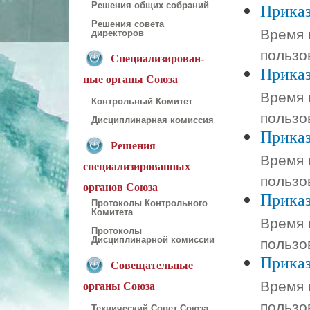
Приказ
Решения общих собраний
Решения совета
Время 
директоров
пользо
Специализирован-
Приказ
ные органы Союза
Время 
Контрольный Комитет
пользо
Дисциплинарная комиссия
Приказ
Решения
Время 
специализированных
пользо
органов Союза
Приказ
Протоколы Контрольного
Комитета
Время 
Протоколы
пользо
Дисциплинарной комиссии
Приказ
Совещательные
Время 
органы Союза
пользо
Технический Совет Союза