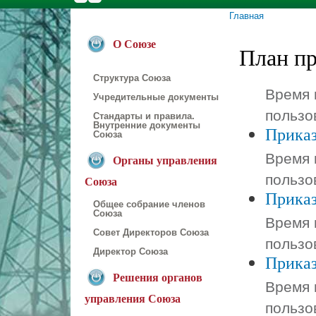
Главная
Вы здесь
О Союзе
План п
Структура Союза
Время 
Учредительные документы
пользо
Стандарты и правила.
Внутренние документы
Приказ
Союза
Время 
Органы управления
пользо
Союза
Приказ
Общее собрание членов
Союза
Время 
Совет Директоров Союза
пользо
Директор Союза
Приказ
Решения органов
Время 
управления Союза
пользо