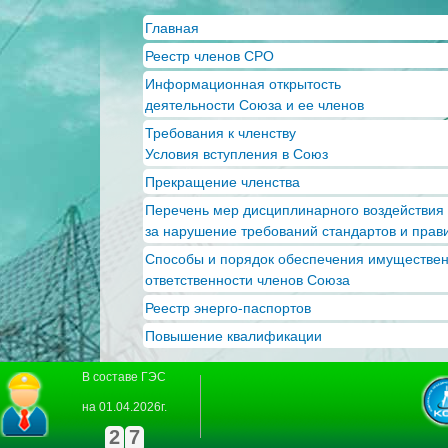
Пер
Главная
ос
Реестр членов СРО
со
Информационная открытость
деятельности Союза и ее членов
Требования к членству
Условия вступления в Союз
Прекращение членства
Перечень мер дисциплинарного воздействия
за нарушение требований стандартов и прав
Способы и порядок обеспечения имуществе
ответственности членов Союза
Реестр энерго-паспортов
Повышение квалификации
В составе ГЭС
на 01.04.2026г.
2
7