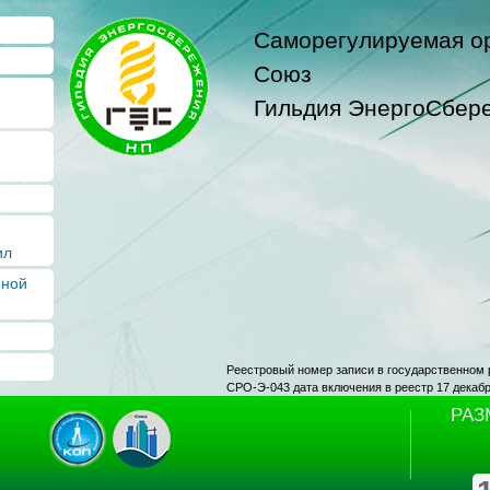
Перейти к
Саморегулируемая о
основному
содержанию
Союз
Гильдия ЭнергоСбер
ил
нной
Реестровый номер записи в государственном 
СРО-Э-043 дата включения в реестр 17 декаб
РАЗ