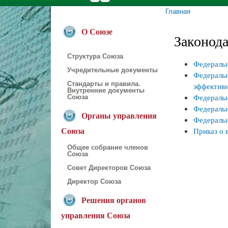
Главная
Вы здесь
О Союзе
Законода
Структура Союза
Федеральн
Учредительные документы
Федеральн
Стандарты и правила.
эффективн
Внутренние документы
Федеральн
Союза
Федеральн
Органы управления
Федеральн
Приказ о 
Союза
Общее собрание членов
Союза
Совет Директоров Союза
Директор Союза
Решения органов
управления Союза