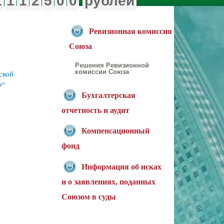
1
1
1
2
5
0
0
рублей
Ревизионная комиссия
Союза
Решения Ревизионной
ской
комиссии Союза
Ф"
Бухгалтерская
отчетность и аудит
Компенсационный
фонд
Информация об исках
и о заявлениях, поданных
Союзом в суды