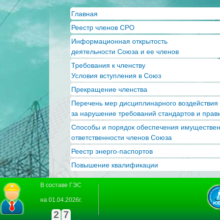
Пер
Главная
ос
Реестр членов СРО
со
Информационная открытость
деятельности Союза и ее членов
Требования к членству
Условия вступления в Союз
Прекращение членства
Перечень мер дисциплинарного воздействия
за нарушение требований стандартов и прав
Способы и порядок обеспечения имуществе
ответственности членов Союза
Реестр энерго-паспортов
Повышение квалификации
В составе ГЭС
на 01.04.2026г.
2
7