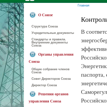
Главная
Вы здесь
О Союзе
Контроль
Структура Союза
В соответ
Учредительные документы
энергосбе
Стандарты и правила.
Внутренние документы
Союза
эффективн
Органы управления
Российско
Союза
Энергетик
Общее собрание членов
Союза
паспорта,
Совет Директоров Союза
энергетич
Директор Союза
Саморегул
Решения органов
Российско
управления Союза