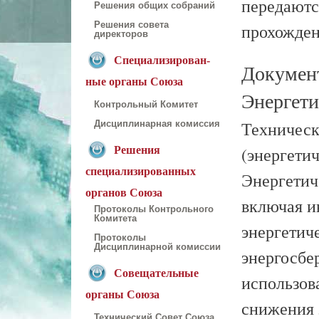
передаютс
Решения общих собраний
Решения совета
прохожден
директоров
Специализирован-
Докумен
ные органы Союза
Энергети
Контрольный Комитет
Техническо
Дисциплинарная комиссия
(энергети
Решения
специализированных
Энергетич
органов Союза
включая и
Протоколы Контрольного
Комитета
энергетич
Протоколы
Дисциплинарной комиссии
энергосбе
Совещательные
использов
органы Союза
снижения 
Технический Совет Союза