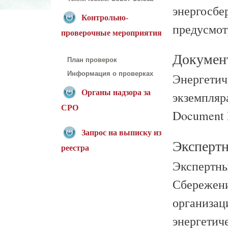
энергосбе
Контрольно-
предусмот
проверочные мероприятия
Документ
План проверок
Информация о проверках
Энергетич
Органы надзора за
экземпляра
СРО
Document 
Запрос на выписку из
Экспертн
реестра
Экспертны
Сбережени
организац
энергетич