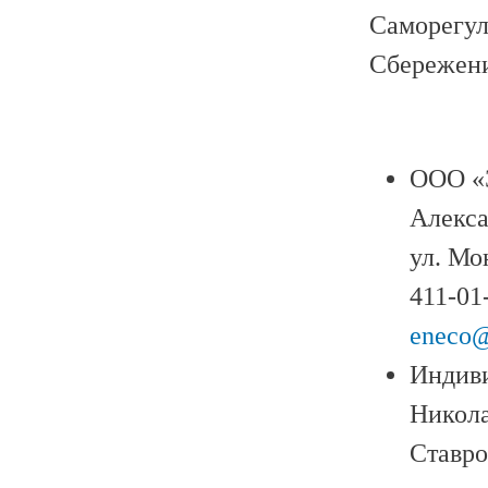
Саморегул
Сбережен
ООО «Э
Алекса
ул. Мо
411-01
eneco@
Индив
Никола
Ставро