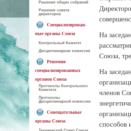
Решения общих собраний
Директоро
Решения совета
директоров
совершенс
Специализирован-
На заседа
ные органы Союза
рассматри
Контрольный Комитет
Дисциплинарная комиссия
Союза, тр
Решения
На заседа
специализированных
органов Союза
организац
Протоколы Контрольного
Комитета
членов Со
Протоколы
энергетич
Дисциплинарной комиссии
организац
Совещательные
органы Союза
способов 
Технический Совет Союза