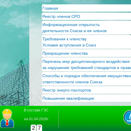
Пер
Главная
ос
Реестр членов СРО
со
Информационная открытость
деятельности Союза и ее членов
Требования к членству
Условия вступления в Союз
Прекращение членства
Перечень мер дисциплинарного воздействия
за нарушение требований стандартов и прав
Способы и порядок обеспечения имуществе
ответственности членов Союза
Реестр энерго-паспортов
Повышение квалификации
В составе ГЭС
на 01.04.2026г.
2
7