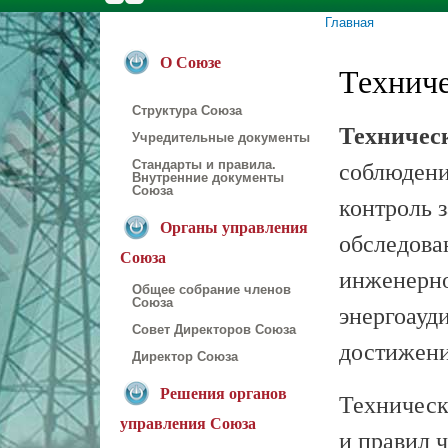
Главная
Вы здесь
О Союзе
Технич
Структура Союза
Техничес
Учредительные документы
соблюдени
Стандарты и правила.
Внутренние документы
Союза
контроль 
Органы управления
обследова
Союза
инженерно
Общее собрание членов
Союза
энергоауд
Совет Директоров Союза
достижени
Директор Союза
Решения органов
Техническ
управления Союза
и правил 