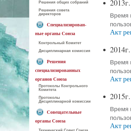
2013г.
Решения общих собраний
Решения совета
Время 
директоров
пользо
Специализирован-
Акт ре
ные органы Союза
Контрольный Комитет
2014г.
Дисциплинарная комиссия
Время 
Решения
пользо
специализированных
Акт ре
органов Союза
Протоколы Контрольного
Комитета
2015г.
Протоколы
Дисциплинарной комиссии
Время 
Совещательные
пользо
органы Союза
Акт ре
Технический Совет Союза