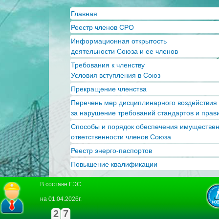
Пер
Главная
ос
Реестр членов СРО
со
Информационная открытость
деятельности Союза и ее членов
Требования к членству
Условия вступления в Союз
Прекращение членства
Перечень мер дисциплинарного воздействия
за нарушение требований стандартов и прав
Способы и порядок обеспечения имуществе
ответственности членов Союза
Реестр энерго-паспортов
Повышение квалификации
В составе ГЭС
на 01.04.2026г.
2
7