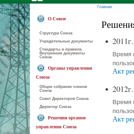
Главная
Вы здесь
О Союзе
Решени
Структура Союза
2011г.
Учредительные документы
Стандарты и правила.
Время 
Внутренние документы
Союза
пользо
Органы управления
Акт ре
Союза
2012г.
Общее собрание членов
Союза
Совет Директоров Союза
Время 
Директор Союза
пользо
Акт ре
Решения органов
управления Союза