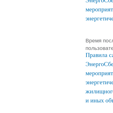
ЭнергоСбе
мероприят
энергетич
Время посл
пользоват
Правила с
ЭнергоСбе
мероприят
энергетич
жилищного
и иных об