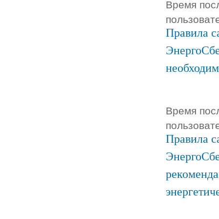
Время посл
пользоват
Правила с
ЭнергоСбе
необходим
Время посл
пользоват
Правила с
ЭнергоСбе
рекоменда
энергетич