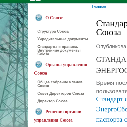
Главная
Вы здесь
О Союзе
Стандар
Союза
Структура Союза
Учредительные документы
Опубликован
Стандарты и правила.
Внутренние документы
Союза
СТАНДА
Органы управления
ЭНЕРГО
Союза
Время посл
Общее собрание членов
Союза
пользоват
Совет Директоров Союза
Стандарт 
Директор Союза
ЭнергоСбе
Решения органов
паспорта 
управления Союза