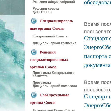
обследова
Решения общих собраний
Решения совета
директоров
Специализирован-
Время посл
ные органы Союза
пользоват
Стандарт 
Контрольный Комитет
Дисциплинарная комиссия
ЭнергоСбе
Решения
паспорта 
специализированных
документ
органов Союза
Протоколы Контрольного
Комитета
Время посл
Протоколы
Дисциплинарной комиссии
пользоват
Стандарт 
Совещательные
органы Союза
ЭнергоСбе
Технический Совет Союза