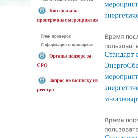
мероприят
Контрольно-
энергетич
проверочные мероприятия
Время посл
План проверок
пользоват
Информация о проверках
Стандарт 
Органы надзора за
ЭнергоСбе
СРО
мероприят
Запрос на выписку из
энергетич
реестра
многоквар
Время посл
пользоват
Стандарт 