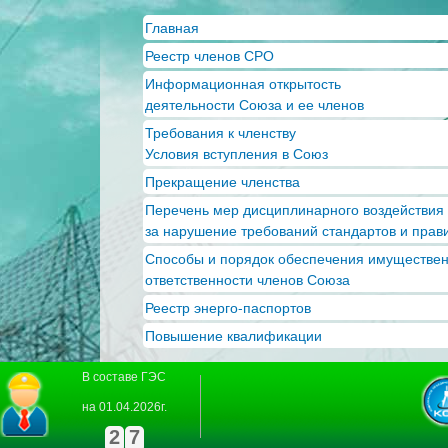
Пер
Главная
ос
Реестр членов СРО
со
Информационная открытость
деятельности Союза и ее членов
Требования к членству
Условия вступления в Союз
Прекращение членства
Перечень мер дисциплинарного воздействия
за нарушение требований стандартов и прав
Способы и порядок обеспечения имуществе
ответственности членов Союза
Реестр энерго-паспортов
Повышение квалификации
В составе ГЭС
на 01.04.2026г.
2
7