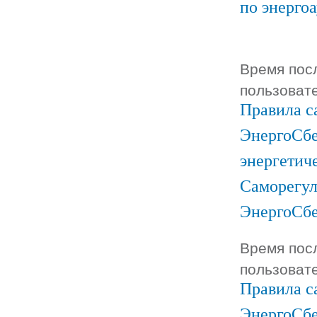
по энерго
Время посл
пользоват
Правила с
ЭнергоСбе
энергетич
Саморегул
ЭнергоСб
Время посл
пользоват
Правила с
ЭнергоСбе