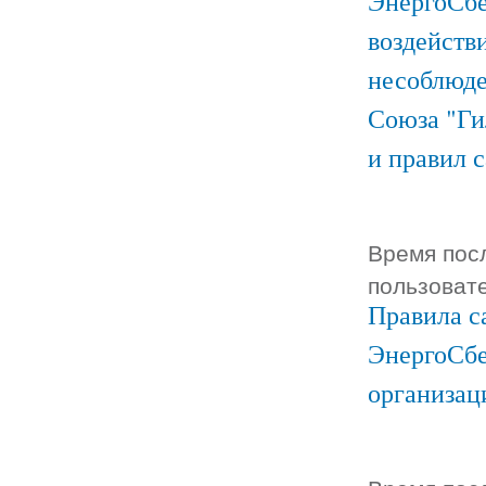
ЭнергоСбе
воздейств
несоблюде
Союза "Ги
и правил 
Время посл
пользоват
Правила с
ЭнергоСбе
организац