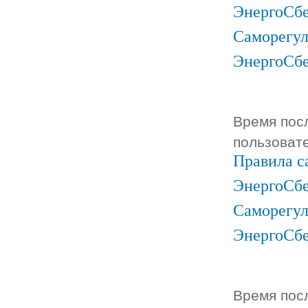
ЭнергоСб
Саморегул
ЭнергоСб
Время посл
пользоват
Правила с
ЭнергоСбе
Саморегул
ЭнергоСб
Время посл