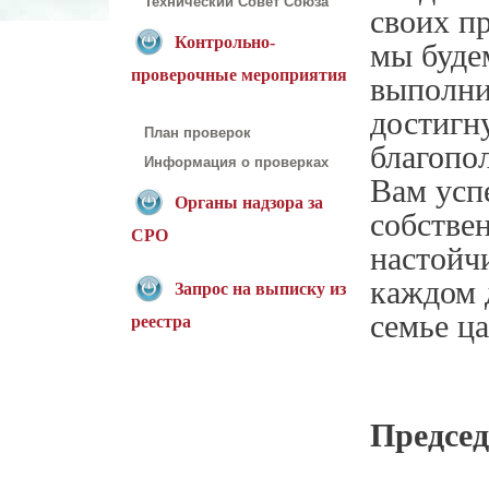
Технический Совет Союза
своих пр
Контрольно-
мы буде
проверочные мероприятия
выполни
достигн
План проверок
благопо
Информация о проверках
Вам успе
Органы надзора за
собстве
СРО
настойч
каждом д
Запрос на выписку из
семье ца
реестра
Председ
И.К