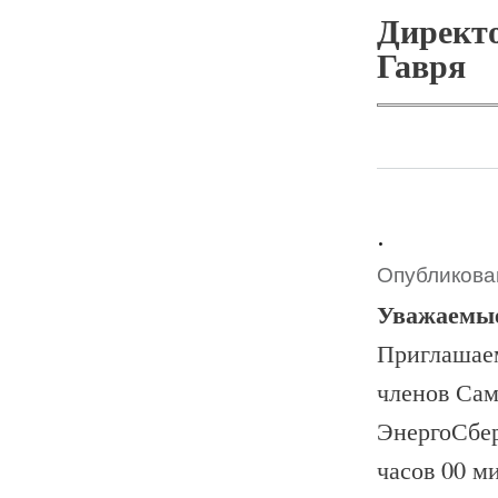
Дире
Гав
.
Опубликован
Уважаемые
Приглашаем
членов Сам
ЭнергоСбер
часов 00 ми