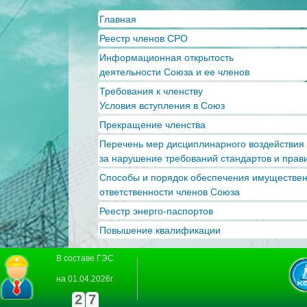
Пер
Главная
ос
Реестр членов СРО
со
Информационная открытость
деятельности Союза и ее членов
Требования к членству
Условия вступления в Союз
Прекращение членства
Перечень мер дисциплинарного воздействия
за нарушение требований стандартов и прав
Способы и порядок обеспечения имуществе
ответственности членов Союза
Реестр энерго-паспортов
Повышение квалификации
В составе ГЭС
на 01.04.2026г.
2
7