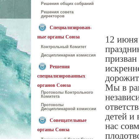
Решения общих собраний
Решения совета
директоров
Специализирован-
ные органы Союза
12 июня
праздни
Контрольный Комитет
Дисциплинарная комиссия
призван 
искренне
Решения
дорожит 
специализированных
органов Союза
Мы в ра
Протоколы Контрольного
независи
Комитета
ответст
Протоколы
Дисциплинарной комиссии
детей и 
Совещательные
нас сов
органы Союза
плодотв