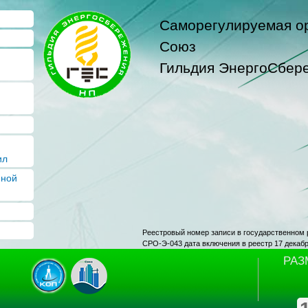
Перейти к
Саморегулируемая о
основному
содержанию
Союз
Гильдия ЭнергоСбер
ил
нной
Реестровый номер записи в государственном 
СРО-Э-043 дата включения в реестр 17 декаб
РАЗ