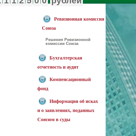
1
1
1
2
5
0
0
рублей
Ревизионная комиссия
Союза
Решения Ревизионной
комиссии Союза
Бухгалтерская
отчетность и аудит
Компенсационный
фонд
Информация об исках
и о заявлениях, поданных
Союзом в суды